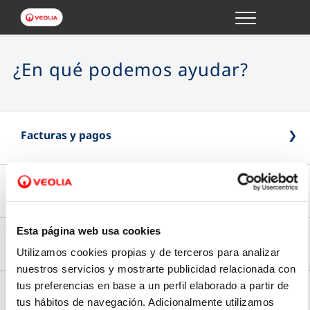
Menu
GESTIONES ONLINE
¿En qué podemos ayudar?
VER TODAS LAS GESTIONES
TU SERVICIO
Facturas y pagos
VER TODAS LAS GESTIONES
Lecturas y consumos
Pago Online
TU AGUA
Paga online de forma rápida y segura
Esta página web usa cookies
VER TODAS LAS GESTIONES
Contratos y personas autorizadas
Utilizamos cookies propias y de terceros para analizar
Introduce la lectura
nuestros servicios y mostrarte publicidad relacionada con
CONÓCENOS
Tipo de factura
Envía la última lectura de tu contador
tus preferencias en base a un perfil elaborado a partir de
Modificación de datos
tus hábitos de navegación. Adicionalmente utilizamos
Tus gestiones
Elige si prefieres recibir tu factura en papel