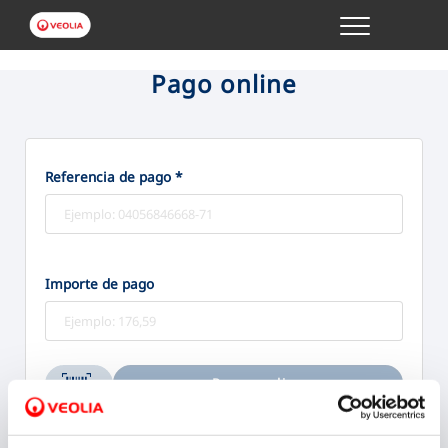
Menu
GESTIONES ONLINE
Pago online
VER TODAS LAS GESTIONES
Referencia de pago *
TU SERVICIO
VER TODAS LAS GESTIONES
Importe de pago
TU AGUA
VER TODAS LAS GESTIONES
Pagar online
CONÓCENOS
Bizum
Tarjeta
Aceptamos: