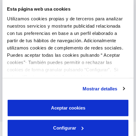
VER TODAS LAS GESTIONES
Esta página web usa cookies
Utilizamos cookies propias y de terceros para analizar
nuestros servicios y mostrarte publicidad relacionada
con tus preferencias en base a un perfil elaborado a
partir de tus hábitos de navegación. Adicionalmente
utilizamos cookies de complemento de redes sociales.
Puedes aceptar todas las cookies pulsando “ Aceptar
Domicilia tus facturas
cookies”· También puedes permitir o rechazar las
También puedes domiciliar tus facturas, es la
cookies de forma granular pulsando “Configurar”. Si
manera más fácil de olvidarte de ellas y puedes
pulsas “Rechazar cookies”, equivaldrá a rechazar la
hacerlo directamente a través de nuestra área
instalación de todas las cookies salvo las necesarias que
de clientes. Una vez hecho no tienes que volver
Mostrar detalles
a preocuparte.
son indispensables para que el sitio web funcione y que
por tanto no se pueden desactivar. Puedes consultar
Domiciliar facturas
más información en nuestra
Política de Cookies
Aceptar cookies
Configurar