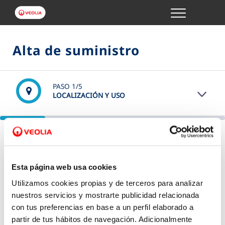
Menu
GESTIONES ONLINE
Alta de suministro
VER TODAS LAS GESTIONES
PASO
1
/5
TU SERVICIO
LOCALIZACIÓN Y USO
VER TODAS LAS GESTIONES
¿Dónde deseas realizar el alta?
TU AGUA
Lo primero que necesitamos saber es la ubicación donde
debemos dar servicio.
Esta página web usa cookies
VER TODAS LAS GESTIONES
(*) Campos obligatorios
Utilizamos cookies propias y de terceros para analizar
Dirección
*
nuestros servicios y mostrarte publicidad relacionada
CONÓCENOS
con tus preferencias en base a un perfil elaborado a
partir de tus hábitos de navegación. Adicionalmente