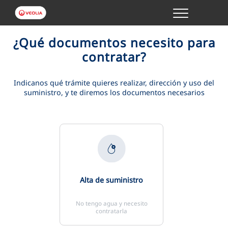
Menu
GESTIONES ONLINE
¿Qué documentos necesito para
contratar?
VER TODAS LAS GESTIONES
Indicanos qué trámite quieres realizar, dirección y uso del
suministro, y te diremos los documentos necesarios
TU SERVICIO
VER TODAS LAS GESTIONES
TU AGUA
VER TODAS LAS GESTIONES
Alta de suministro
CONÓCENOS
No tengo agua y necesito
contratarla