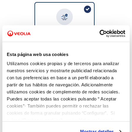
VER TODAS LAS GESTIONES
Solicitud de acometida
No tengo conexión a la red
general
Esta página web usa cookies
Utilizamos cookies propias y de terceros para analizar
nuestros servicios y mostrarte publicidad relacionada
con tus preferencias en base a un perfil elaborado a
partir de tus hábitos de navegación. Adicionalmente
utilizamos cookies de complemento de redes sociales.
Cambio de titular
Puedes aceptar todas las cookies pulsando “ Aceptar
cookies”· También puedes permitir o rechazar las
Tengo agua pero quiero
cookies de forma granular pulsando “Configurar”. Si
cambiar el titular del
contrato
pulsas “Rechazar cookies”, equivaldrá a rechazar la
instalación de todas las cookies salvo las necesarias que
Mostrar detalles