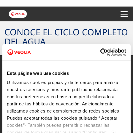
Menu 
CONOCE EL CICLO COMPLETO
DEL AGUA
Esta página web usa cookies
Utilizamos cookies propias y de terceros para analizar
Mapa Web
nuestros servicios y mostrarte publicidad relacionada
Aviso legal y privacidad de la web
con tus preferencias en base a un perfil elaborado a
partir de tus hábitos de navegación. Adicionalmente
Política de cookies
utilizamos cookies de complemento de redes sociales.
Protección de datos
Puedes aceptar todas las cookies pulsando “ Aceptar
cookies”· También puedes permitir o rechazar las
Accesibilidad
cookies de forma granular pulsando “Configurar”. Si