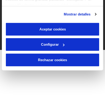
pulsas “Rechazar cookies”, equivaldrá a rechazar la
instalación de todas las cookies salvo las necesarias que
Mostrar detalles
son indispensables para que el sitio web funcione y que
por tanto no se pueden desactivar. Puedes consultar
más información en nuestra
Política de Cookies
Aceptar cookies
Configurar
Rechazar cookies