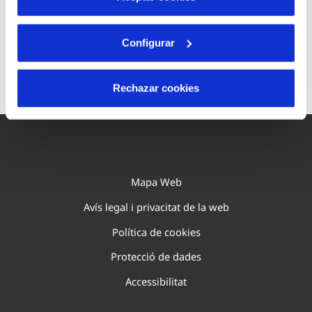
Per tal d'accedir a les tarifes del teu municipi,
Configurar
selecciona'l aquí.
Rechazar cookies
Mapa Web
Avís legal i privacitat de la web
Política de cookies
Protecció de dades
Accessibilitat