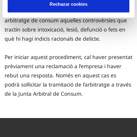
Ara bé, d’acord amb l’article 2.2 del Reial decret
Rechazar cookies
713/2024, de 23 de juliol, no poden sotmetre’s a
arbitratge de consum aquelles controvèrsies que
tractin sobre intoxicació, lesió, defunció o fets en
què hi hagi indicis racionals de delicte.
Per iniciar aquest procediment, cal haver presentat
prèviament una reclamació a l’empresa i haver
rebut una resposta. Només en aquest cas es
podrà sol·licitar la tramitació de l’arbitratge a través
de la Junta Arbitral de Consum.