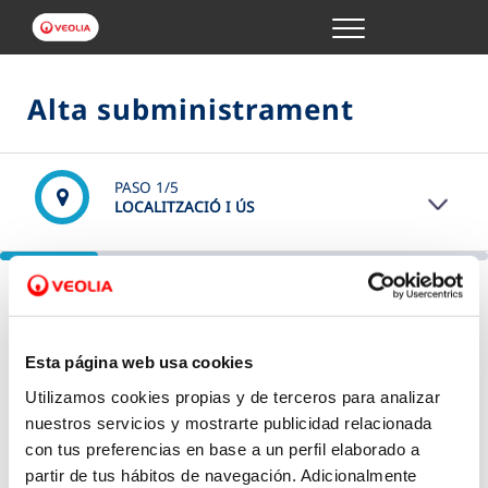
Menu
GESTIONS EN LÍNIA
Alta subministrament
EL TEU SERVEI
PASO
1
/5
LOCALITZACIÓ I ÚS
LA TEVA AIGUA
CONEIX-NOS
On vols fer l'alta?
El primer que necessitem saber és la ubicació on hem de
donar servei.
Esta página web usa cookies
(*) Camps obligatoris
Utilizamos cookies propias y de terceros para analizar
Adreça
*
nuestros servicios y mostrarte publicidad relacionada
con tus preferencias en base a un perfil elaborado a
partir de tus hábitos de navegación. Adicionalmente