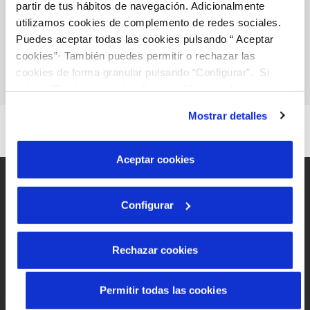
partir de tus hábitos de navegación. Adicionalmente
utilizamos cookies de complemento de redes sociales.
Puedes aceptar todas las cookies pulsando “ Aceptar
cookies”· También puedes permitir o rechazar las
cookies de forma granular pulsando “Configurar”. Si
pulsas “Rechazar cookies”, equivaldrá a rechazar la
instalación de todas las cookies salvo las necesarias que
Mostrar detalles
son indispensables para que el sitio web funcione y que
por tanto no se pueden desactivar. Puedes consultar
más información en nuestra
Política de Cookies
Aceptar cookies
Configurar
Mapa Web
Rechazar cookies
Avís legal i privacitat de la web
Política de cookies
Permitir todas las cookies
Protecció de dades