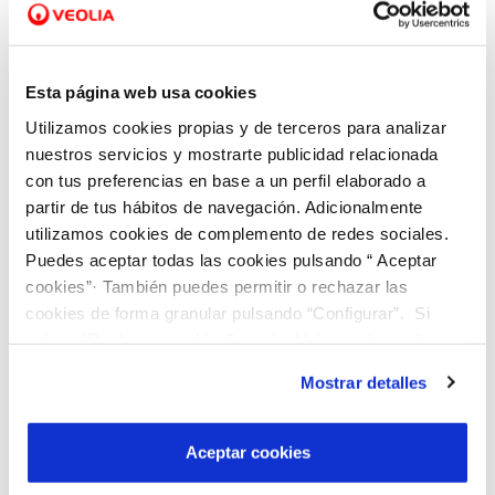
Tus facturas
Tus contratos
Esta página web usa cookies
Utilizamos cookies propias y de terceros para analizar
La atención recibida
nuestros servicios y mostrarte publicidad relacionada
Obras o averías
con tus preferencias en base a un perfil elaborado a
partir de tus hábitos de navegación. Adicionalmente
Incidencias en la web
utilizamos cookies de complemento de redes sociales.
Puedes aceptar todas las cookies pulsando “ Aceptar
Incidencias en el Área de Clientes
cookies”· También puedes permitir o rechazar las
cookies de forma granular pulsando “Configurar”. Si
pulsas “Rechazar cookies”, equivaldrá a rechazar la
instalación de todas las cookies salvo las necesarias que
Mostrar detalles
son indispensables para que el sitio web funcione y que
por tanto no se pueden desactivar. Puedes consultar
más información en nuestra
Política de Cookies
Aceptar cookies