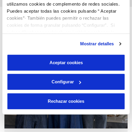
utilizamos cookies de complemento de redes sociales.
Puedes aceptar todas las cookies pulsando “ Aceptar
Descubre más…
cookies”· También puedes permitir o rechazar las
cookies de forma granular pulsando “Configurar”. Si
pulsas “Rechazar cookies”, equivaldrá a rechazar la
instalación de todas las cookies salvo las necesarias que
Mostrar detalles
son indispensables para que el sitio web funcione y que
por tanto no se pueden desactivar. Puedes consultar
más información en nuestra
Política de Cookies
Aceptar cookies
Configurar
Rechazar cookies